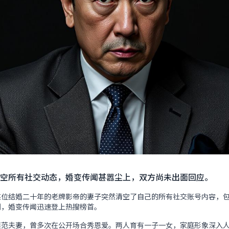
空所有社交动态，婚变传闻甚嚣尘上，双方尚未出面回应。
某位结婚二十年的老牌影帝的妻子突然清空了自己的所有社交账号内容，
测，婚变传闻迅速登上热搜榜首。
模范夫妻，曾多次在公开场合秀恩爱。两人育有一子一女，家庭形象深入